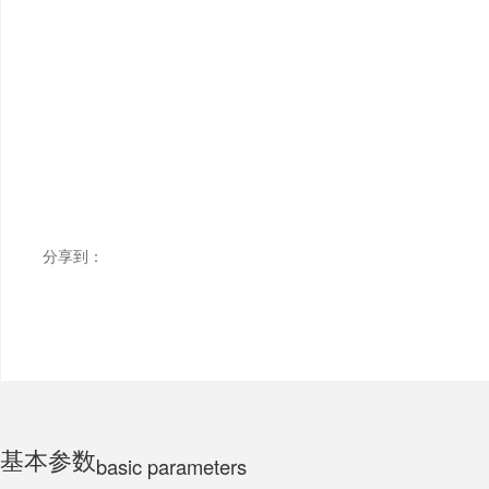
ELECTRIC MOTORCYCLE
TRICYCLE
CHILDS
分享到：
基本参数
basic parameters