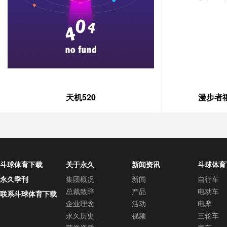
天机520
漫步者
斗球体育下载
关于永久
新闻资讯
斗球体育
中心
永久季刊
集团概况
新闻
自行车
总裁致辞
产品
电动车
联系斗球体育下载
企业理念
活动
电摩
永久历史
视频
三轮车