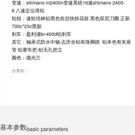
变速：shimano m2400n变速系统16速shimano 2400-
8 八速定位塔轮
ELECTRIC MOTORCYCLE
轮组：速轮培林铝黑色前后快拆花鼓 黑色双层刀圈 正新
700c*23c黑胎
刹车：盈利浦br-400d铝刹车
TRICYCLE
其它：轴承式防水中轴 志庆全铝有珠脚踏 铝本色有夹座
管 铝赛车把 铝无孔把立
颜色：抛光兰
CHILDS
分享到：
基本参数
basic parameters