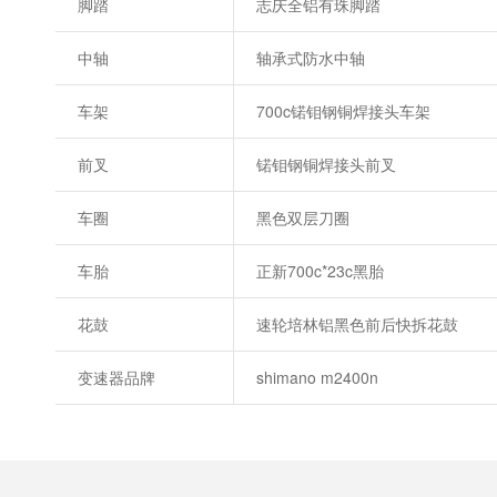
脚踏
志庆全铝有珠脚踏
中轴
轴承式防水中轴
车架
700c锘钼钢铜焊接头车架
前叉
锘钼钢铜焊接头前叉
车圈
黑色双层刀圈
车胎
正新700c*23c黑胎
花鼓
速轮培林铝黑色前后快拆花鼓
变速器品牌
shimano m2400n