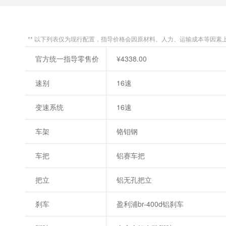
** 以下列表仅为现行配置，指导价格会因原材料、人力、运输成本等因素
官方统一指导零售价
¥4338.00
速别
16速
变速系统
16速
车架
铬钼钢
车把
铝赛车把
把立
铝无孔把立
刹车
盈利浦br-400d铝刹车