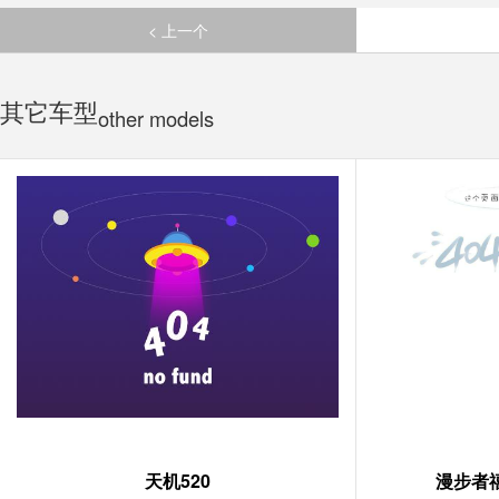
< 上一个
其它车型
other models
天机520
漫步者